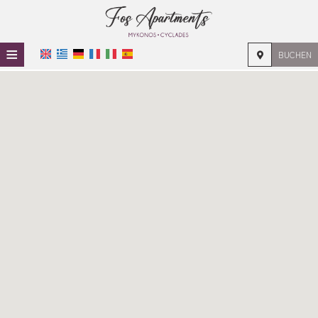
≡
BUCHEN
STARTSEITE
STANDORT
UNTERKUNFT
EINRICHTUNGEN
FOTOGALLERIE