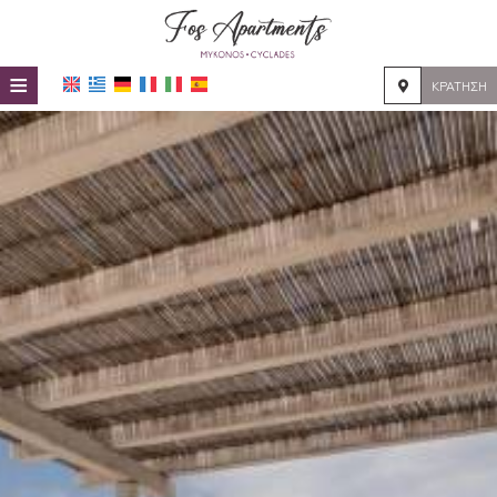
≡
ΚΡΆΤΗΣΗ
HOME
ΤΟΠΟΘΕΣΊΑ
ΔΙΑΜΟΝΉ
ΠΑΡΟΧΈΣ
ΦΩΤΟΓΡΑΦΊΕΣ