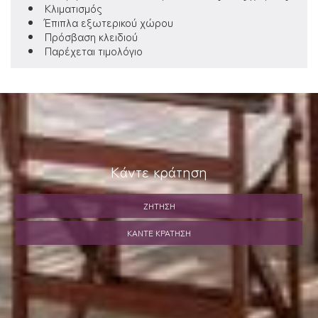
Κλιματισμός
Έπιπλα εξωτερικού χώρου
Πρόσβαση κλειδιού
Παρέχεται τιμολόγιο
Κάντε κράτηση
ΖΉΤΗΣΗ
ΚΆΝΤΕ ΚΡΆΤΗΣΗ