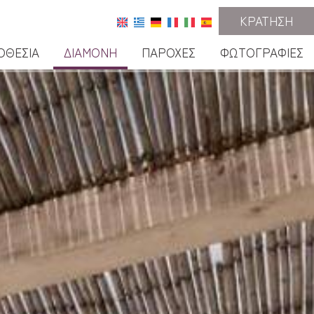
ΚΡΆΤΗΣΗ
ΟΘΕΣΊΑ
ΔΙΑΜΟΝΉ
ΠΑΡΟΧΈΣ
ΦΩΤΟΓΡΑΦΊΕΣ