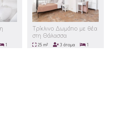
τη
Τρίκλινο Δωμάτιο με θέα
στη Θάλασσα
1
25 m²
3 άτομα
1
διπλό κρεβάτι & 1 μονό κρεβάτι
 ΚΡΆΤΗΣΗ
ΠΕΡΙΣΣΌΤΕΡΑ
ΚΆΝΤΕ ΚΡΆΤΗΣΗ