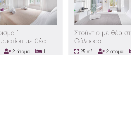
ισμα 1
Στούντιο με θέα σ
ωματίου με θέα
Θάλασσα
άλασσα και
m²
2 άτομα
1
25 m²
2 άτομα
τα
εβάτι
διπλό κρεβάτι
ΤΕΡΑ
ΚΆΝΤΕ ΚΡΆΤΗΣΗ
ΠΕΡΙΣΣΌΤΕΡΑ
ΚΆΝΤΕ